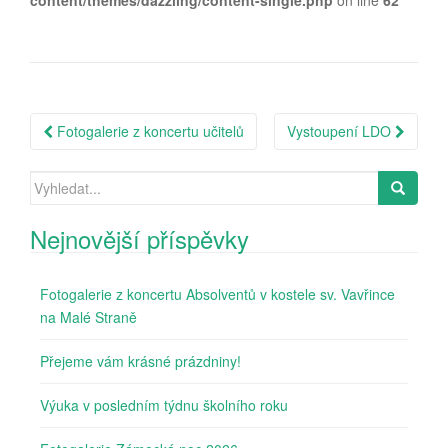
content/themes/dazzling/content-single.php
on line
62
Post
Fotogalerie z koncertu učitelů
Vystoupení LDO
navigation
Search
for:
Nejnovější příspěvky
Fotogalerie z koncertu Absolventů v kostele sv. Vavřince
na Malé Straně
Přejeme vám krásné prázdniny!
Výuka v posledním týdnu školního roku