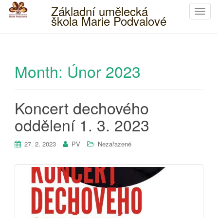
Základní umělecká
T
škola Marie Podvalové
o
g
g
l
Month:
Únor 2023
e
n
a
Koncert dechového
v
i
oddělení 1. 3. 2023
g
a
27. 2. 2023
PV
Nezařazené
t
i
o
n