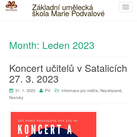
Základní umělecká
T
škola Marie Podvalové
o
g
g
l
Month:
Leden 2023
e
n
a
Koncert učitelů v Satalicích
v
i
27. 3. 2023
g
a
,
,
31. 1. 2023
PV
Informace pro rodiče
Nezařazené
t
Novinky
i
o
n