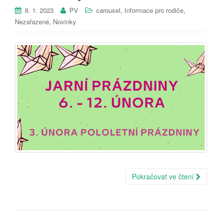
,
,
8. 1. 2023
PV
carousel
Informace pro rodiče
,
Nezařazené
Novinky
Pokračovat ve čtení