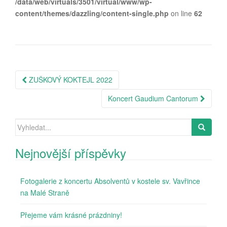
/data/web/virtuals/3501/virtual/www/wp-
content/themes/dazzling/content-single.php
on line
62
Post
ZUŠKOVÝ KOKTEJL 2022
navigation
Koncert Gaudium Cantorum
Search
for:
Nejnovější příspěvky
Fotogalerie z koncertu Absolventů v kostele sv. Vavřince
na Malé Straně
Přejeme vám krásné prázdniny!