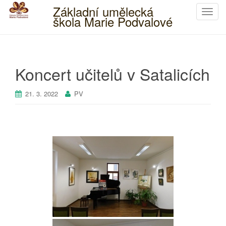
Základní umělecká
T
škola Marie Podvalové
o
g
g
l
Koncert učitelů v Satalicích
e
n
21. 3. 2022
PV
a
v
i
g
a
t
i
o
n