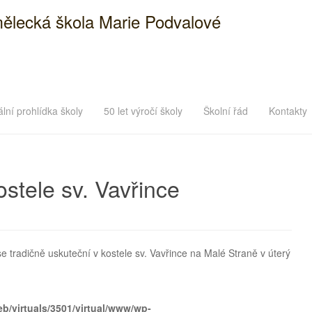
ělecká škola Marie Podvalové
ální prohlídka školy
50 let výročí školy
Školní řád
Kontakty
stele sv. Vavřince
 tradičně uskuteční v kostele sv. Vavřince na Malé Straně v úterý
eb/virtuals/3501/virtual/www/wp-