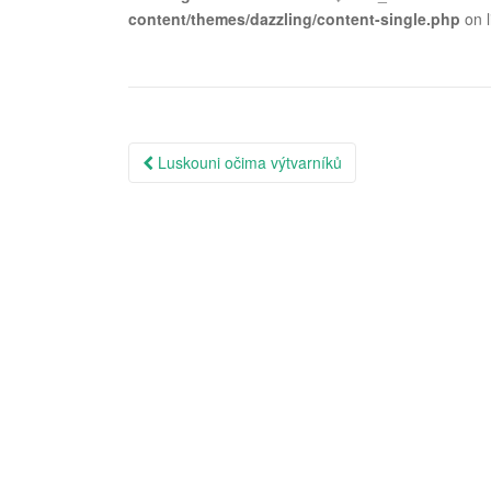
content/themes/dazzling/content-single.php
on 
Post
Luskouni očima výtvarníků
navigation