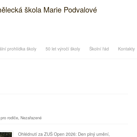
ělecká škola Marie Podvalové
ální prohlídka školy
50 let výročí školy
Školní řád
Kontakty
,
pro rodiče
Nezařazené
Ohlédnutí za ZUŠ Open 2026: Den plný umění,