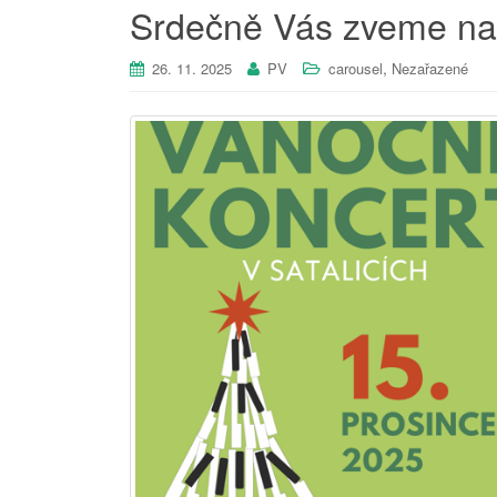
Srdečně Vás zveme na
,
26. 11. 2025
PV
carousel
Nezařazené