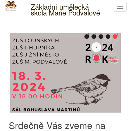
Základní umělecká
T
škola Marie Podvalové
o
g
g
l
e
n
a
v
i
g
a
t
i
o
n
Srdečně Vás zveme na