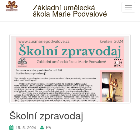
Základní umělecká
T
škola Marie Podvalové
o
g
g
l
e
n
a
v
i
g
a
t
i
o
Školní zpravodaj
n
15. 5. 2024
PV