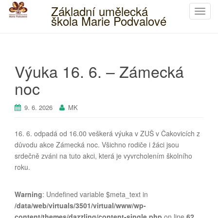
Základní umělecká
T
škola Marie Podvalové
o
g
g
l
Výuka 16. 6. – Zámecká
e
n
noc
a
v
9. 6. 2026
MK
i
g
16. 6. odpadá od 16.00 veškerá výuka v ZUŠ v Čakovicích z
a
důvodu akce Zámecká noc. Všichno rodiče i žáci jsou
t
srdečně zváni na tuto akci, která je vyvrcholením školního
i
roku.
o
n
Warning
: Undefined variable $meta_text in
/data/web/virtuals/3501/virtual/www/wp-
content/themes/dazzling/content-single.php
on line
62