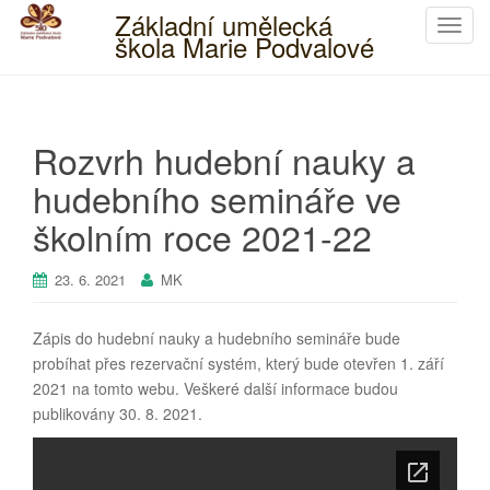
Základní umělecká
T
škola Marie Podvalové
o
g
g
l
Rozvrh hudební nauky a
e
n
hudebního semináře ve
a
školním roce 2021-22
v
i
23. 6. 2021
MK
g
a
t
Zápis do hudební nauky a hudebního semináře bude
i
probíhat přes rezervační systém, který bude otevřen 1. září
o
2021 na tomto webu. Veškeré další informace budou
n
publikovány 30. 8. 2021.