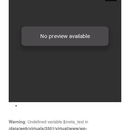
Warning
: Undefined variable $meta_text in
/data/web/virtuals/3501/virtual/www/wp-